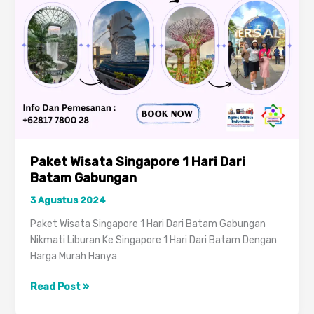
Paket Wisata Singapore 1 Hari Dari
Batam Gabungan
3 Agustus 2024
Paket Wisata Singapore 1 Hari Dari Batam Gabungan
Nikmati Liburan Ke Singapore 1 Hari Dari Batam Dengan
Harga Murah Hanya
Paket
Read Post »
Wisata