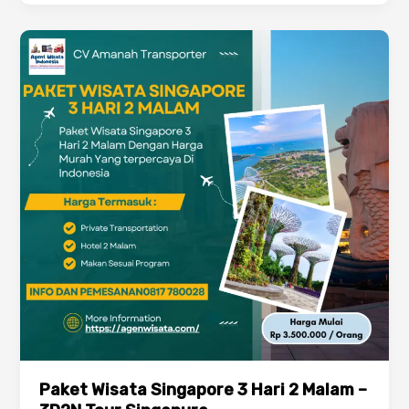
Singapore
1
Hari
Dari
Batam
Gabungan
Paket Wisata Singapore 3 Hari 2 Malam –