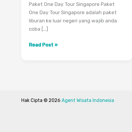
Paket One Day Tour Singapore Paket
One Day Tour Singapore adalah paket
liburan ke luar negeri yang wajib anda
coba […]
Paket
Read Post »
One
Day
Tour
Singapore
Hak Cipta © 2026
Agent Wisata Indonesia