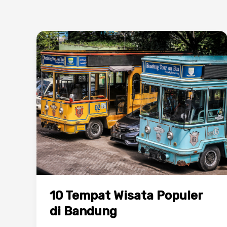
10 Tempat Wisata Populer
di Bandung