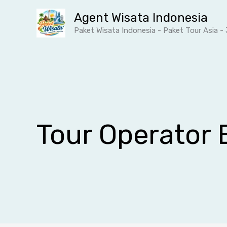
Lewati
Agent Wisata Indonesia
ke
Paket Wisata Indonesia - Paket Tour Asia 
konten
Tour Operator