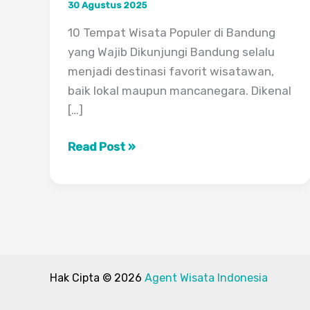
30 Agustus 2025
10 Tempat Wisata Populer di Bandung
yang Wajib Dikunjungi Bandung selalu
menjadi destinasi favorit wisatawan,
baik lokal maupun mancanegara. Dikenal
[…]
10
Read Post »
Tempat
Wisata
Populer
di
Bandung
Hak Cipta © 2026
Agent Wisata Indonesia