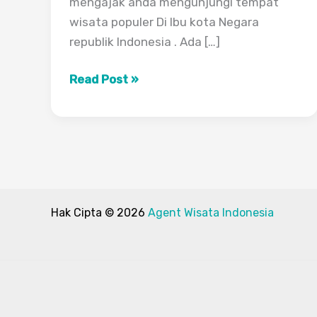
mengajak anda mengunjungi tempat
wisata populer Di Ibu kota Negara
republik Indonesia . Ada […]
Paket
Read Post »
Wisata
Jakarta
1
Hari
–
Agent
Hak Cipta © 2026
Agent Wisata Indonesia
Wisata
Indonesia