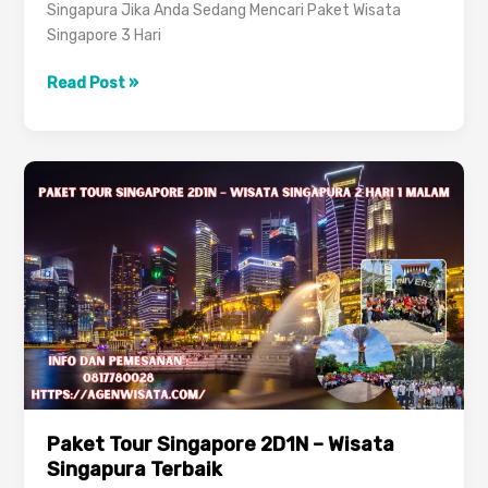
Singapura Jika Anda Sedang Mencari Paket Wisata
Singapore 3 Hari
Paket
Read Post »
Wisata
Singapore
3
Hari
2
Malam
–
3D2N
Tour
Singapura
Paket Tour Singapore 2D1N – Wisata
Singapura Terbaik