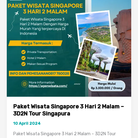
Batam
Gabungan
Paket Wisata Singapore 3 Hari 2 Malam –
3D2N Tour Singapura
10 April 2024
Paket Wisata Singapore 3 Hari 2 Malam – 3D2N Tour