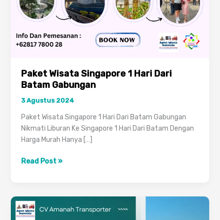
Paket Wisata Singapore 1 Hari Dari
Batam Gabungan
3 Agustus 2024
Paket Wisata Singapore 1 Hari Dari Batam Gabungan
Nikmati Liburan Ke Singapore 1 Hari Dari Batam Dengan
Harga Murah Hanya […]
Paket
Read Post »
Wisata
Singapore
1
Hari
Dari