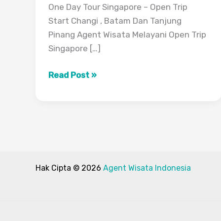
One Day Tour Singapore – Open Trip
Start Changi , Batam Dan Tanjung
Pinang Agent Wisata Melayani Open Trip
Singapore […]
One
Read Post »
Day
Tour
Singapore
Dari
Batam
Hak Cipta © 2026
Agent Wisata Indonesia