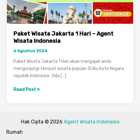
Paket Wisata Jakarta 1 Hari – Agent
Wisata Indonesia
6 Agustus 2024
Paket Wisata Jakarta 1 Hari akan mengajak anda
mengunjungi tempat wisata populer Di Ibu kota Negara
republik Indonesia . Ada […]
Paket
Read Post »
Wisata
Jakarta
1
Hari
Hak Cipta © 2026
Agent Wisata Indonesia
–
Rumah
Agent
Wisata