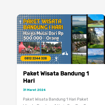
Paket Wisata Bandung 1
Hari
31 Maret 2024
Paket Wisata Bandung 1 Hari Paket