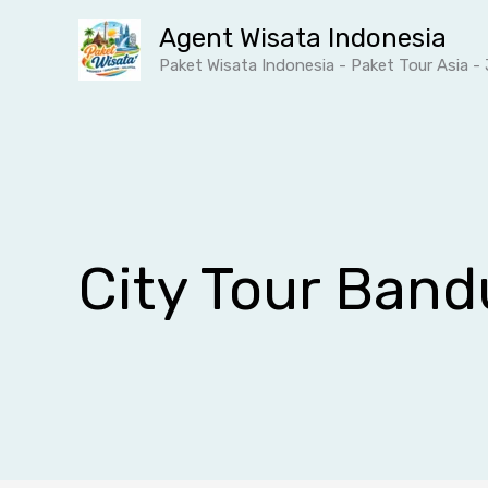
Lewati
Agent Wisata Indonesia
ke
Paket Wisata Indonesia - Paket Tour Asia 
konten
City Tour Ban