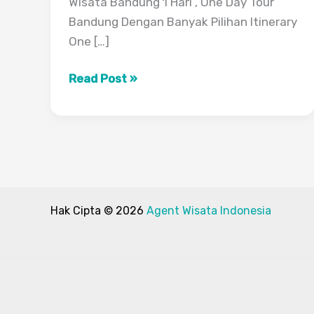
Wisata Bandung 1 Hari , One Day Tour
Bandung Dengan Banyak Pilihan Itinerary
One […]
Paket
Read Post »
Wisata
Bandung
1
Hari
Hak Cipta © 2026
Agent Wisata Indonesia