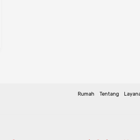
Rumah
Tentang
Layan