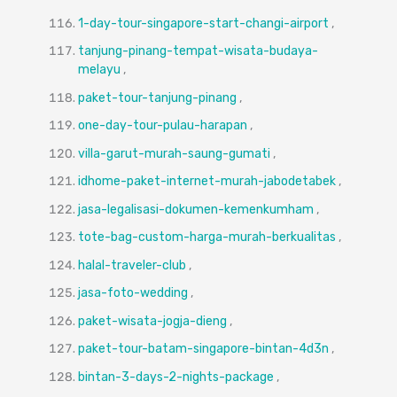
1-day-tour-singapore-start-changi-airport
,
tanjung-pinang-tempat-wisata-budaya-
melayu
,
paket-tour-tanjung-pinang
,
one-day-tour-pulau-harapan
,
villa-garut-murah-saung-gumati
,
idhome-paket-internet-murah-jabodetabek
,
jasa-legalisasi-dokumen-kemenkumham
,
tote-bag-custom-harga-murah-berkualitas
,
halal-traveler-club
,
jasa-foto-wedding
,
paket-wisata-jogja-dieng
,
paket-tour-batam-singapore-bintan-4d3n
,
bintan-3-days-2-nights-package
,