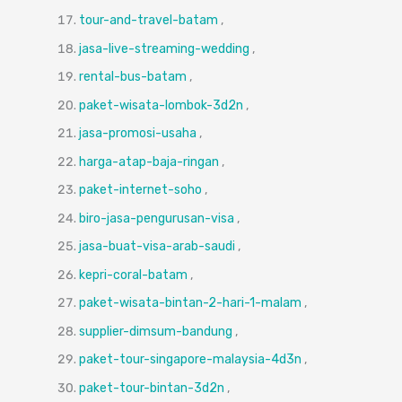
tour-and-travel-batam
,
jasa-live-streaming-wedding
,
rental-bus-batam
,
paket-wisata-lombok-3d2n
,
jasa-promosi-usaha
,
harga-atap-baja-ringan
,
paket-internet-soho
,
biro-jasa-pengurusan-visa
,
jasa-buat-visa-arab-saudi
,
kepri-coral-batam
,
paket-wisata-bintan-2-hari-1-malam
,
supplier-dimsum-bandung
,
paket-tour-singapore-malaysia-4d3n
,
paket-tour-bintan-3d2n
,