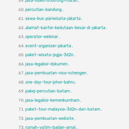
jasa-video-shooting-murah
,
percutian-bandung
,
sewa-bus-pariwisata-jakarta
,
alamat-kantor-kedutaan-besar-di-jakarta
,
operator-webinar
,
event-organizer-jakarta
,
paket-wisata-jogja-3d2n
,
jasa-legalisir-dokumen
,
jasa-pembuatan-visa-schengen
,
one-day-tour-johor-bahru
,
pakej-percutian-batam
,
jasa-legalisir-kemenkumham
,
paket-tour-malaysia-3d2n-dari-batam
,
jasa-pembuatan-website
,
rumah-yatim-badan-amal
,