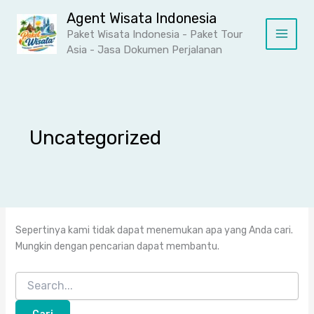
Lewati
Agent Wisata Indonesia
ke
Paket Wisata Indonesia - Paket Tour
konten
Asia - Jasa Dokumen Perjalanan
Uncategorized
Sepertinya kami tidak dapat menemukan apa yang Anda cari.
Mungkin dengan pencarian dapat membantu.
Cari
untuk: